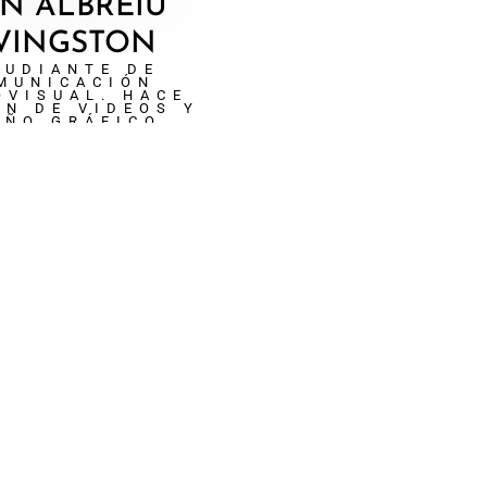
AN ALBREIU
VINGSTON
TUDIANTE DE
MUNICACIÓN
OVISUAL. HACE
ÓN DE VIDEOS Y
EÑO GRÁFICO.
O
ÁN
ORAL. NACIDO EN
UBUNTU CORO