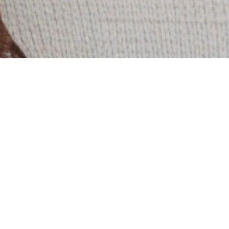
Una experiencia online
que despierta tu
fuerza, tu voz y tu
alegría
En este encuentro virtual del 19 de
diciembre, vas a compartir un espacio lleno
de música, movimiento y energía femenina.